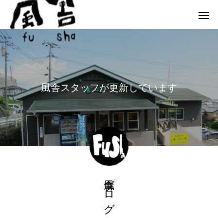
風
舎
ス
タ
ッ
フ
が
更
新
し
て
い
ま
す
風舎ブログ