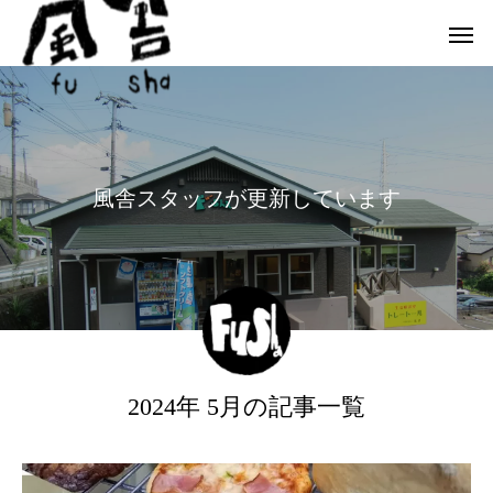
風
舎
ス
タ
ッ
フ
が
更
新
し
て
い
ま
す
2024年 5月の記事一覧